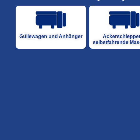
Güllewagen und Anhänger
Ackerschleppe
selbstfahrende Mas