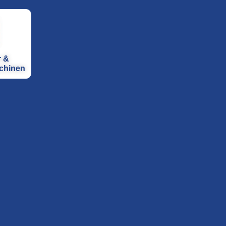
r &
chinen