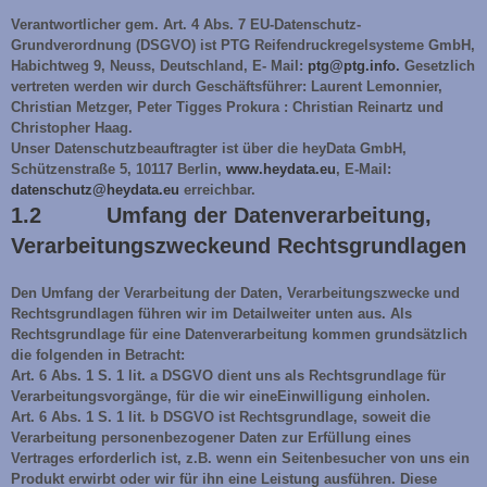
Verantwortlicher gem. Art. 4 Abs. 7 EU-Datenschutz-
Grundverordnung (DSGVO) ist PTG Reifendruckregelsysteme GmbH,
Habichtweg 9, Neuss, Deutschland, E- Mail:
ptg@ptg.info.
Gesetzlich
vertreten werden wir durch Geschäftsführer: Laurent Lemonnier,
Christian Metzger, Peter Tigges Prokura : Christian Reinartz und
Christopher Haag.
Unser Datenschutzbeauftragter ist über die heyData GmbH,
Schützenstraße 5, 10117 Berlin,
www.heydata.eu
, E-Mail:
datenschutz@heydata.eu
erreichbar.
1.2 Umfang der Datenverarbeitung,
Verarbeitungszweckeund Rechtsgrundlagen
Den Umfang der Verarbeitung der Daten, Verarbeitungszwecke und
Rechtsgrundlagen führen wir im Detailweiter unten aus. Als
Rechtsgrundlage für eine Datenverarbeitung kommen grundsätzlich
die folgenden in Betracht:
Art. 6 Abs. 1 S. 1 lit. a DSGVO dient uns als Rechtsgrundlage für
Verarbeitungsvorgänge, für die wir eineEinwilligung einholen.
Art. 6 Abs. 1 S. 1 lit. b DSGVO ist Rechtsgrundlage, soweit die
Verarbeitung personenbezogener Daten zur Erfüllung eines
Vertrages erforderlich ist, z.B. wenn ein Seitenbesucher von uns ein
Produkt erwirbt oder wir für ihn eine Leistung ausführen. Diese