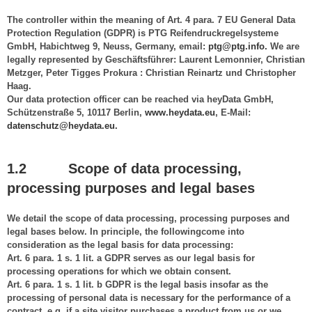
The controller within the meaning of Art. 4 para. 7 EU General Data
Protection Regulation (GDPR) is PTG Reifendruckregelsysteme
GmbH, Habichtweg 9, Neuss, Germany, email:
ptg@ptg.info.
We are
legally represented by Geschäftsführer: Laurent Lemonnier, Christian
Metzger, Peter Tigges Prokura : Christian Reinartz und Christopher
Haag.
Our data protection officer can be reached via heyData GmbH,
Schützenstraße 5, 10117 Berlin,
www.heydata.eu
, E-Mail:
datenschutz@heydata.eu.
1.2 Scope of data processing,
processing purposes and legal bases
We detail the scope of data processing, processing purposes and
legal bases below. In principle, the followingcome into
consideration as the legal basis for data processing:
Art. 6 para. 1 s. 1 lit. a GDPR serves as our legal basis for
processing operations for which we obtain consent.
Art. 6 para. 1 s. 1 lit. b GDPR is the legal basis insofar as the
processing of personal data is necessary for the performance of a
contract, e.g. if a site visitor purchases a product from us or we