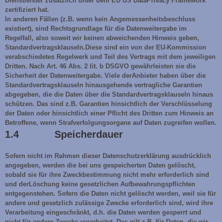
Dienstleister zusätzlich unter dem EU US DataPrivacy Framework
zertifiziert hat.
In anderen Fällen (z.B. wenn kein Angemessenheitsbeschluss
existiert), sind Rechtsgrundlage für die Datenweitergabe im
Regelfall, also soweit wir keinen abweichenden Hinweis geben,
Standardvertragsklauseln.Diese sind ein von der EU-Kommission
verabschiedetes Regelwerk und Teil des Vertrags mit dem jeweiligen
Dritten. Nach Art. 46 Abs. 2 lit. b DSGVO gewährleisten sie die
Sicherheit der Datenweitergabe. Viele derAnbieter haben über die
Standardvertragsklauseln hinausgehende vertragliche Garantien
abgegeben, die die Daten über die Standardvertragsklauseln hinaus
schützen. Das sind z.B. Garantien hinsichtlich der Verschlüsselung
der Daten oder hinsichtlich einer Pflicht des Dritten zum Hinweis an
Betroffene, wenn Strafverfolgungsorgane auf Daten zugreifen wollen.
1.4 Speicherdauer
Sofern nicht im Rahmen dieser Datenschutzerklärung ausdrücklich
angegeben, werden die bei uns gespeicherten Daten gelöscht,
sobald sie für ihre Zweckbestimmung nicht mehr erforderlich sind
und derLöschung keine gesetzlichen Aufbewahrungspflichten
entgegenstehen. Sofern die Daten nicht gelöscht werden, weil sie für
andere und gesetzlich zulässige Zwecke erforderlich sind, wird ihre
Verarbeitung eingeschränkt, d.h. die Daten werden gesperrt und
nicht für andere Zwecke verarbeitet. Das gilt z.B. für Daten, die wir