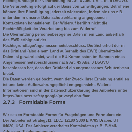
Rechtsgrundlage der Verarbeitung ist Art. 6 Abs. 1 S. 1 lit. a DSGVO.
Die Verarbeitung erfolgt auf der Basis von Einwilligungen. Betroffene
können ihre Einwilligung jederzeit widerrufen, indem sie uns z.B.
unter den in unserer Datenschutzerklärung angegebenen
Kontaktdaten kontaktieren. Der Widerruf berührt nicht die
Rechtmäßigkeit der Verarbeitung bis zum Widerruf.
Die Übermittlung personenbezogener Daten in ein Land außerhalb
des EWR erfolgt auf der
RechtsgrundlageAngemessenheitsbeschluss. Die Sicherheit der in
das Drittland (also einem Land außerhalb des EWR) übermittelten
Daten ist gewährleistet, weil die EU-Kommission im Rahmen eines
Angemessenheitsbeschlusses nach Art. 45 Abs. 3 DSGVO
beschlossen hat, dass das Drittland ein angemessenes Schutzniveau
bietet.
Die Daten werden gelöscht, wenn der Zweck ihrer Erhebung entfallen
ist und keine Aufbewahrungspflicht entgegensteht. Weitere
Informationen sind in der Datenschutzerklärung des Anbieters unter
https://business.safety.google/privacy/ abrufbar.
3.7.3 Formidable Forms
Wir setzen Formidable Forms für Fragebögen und Formulare ein.
Der Anbieter ist Strategy11, LLC., 12180 S300 E #785 Draper, UT
84020, USA. Der Anbieter verarbeitet Kontaktdaten (z.B. E-Mail-
Adressen, Telefonnummern),