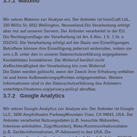
3.7.1 Matomo
Wir setzen Matomo zur Analyse ein. Der Anbieter ist InnoCraft Ltd.,
150 Willis St, 6011 Wellington, Neuseeland.Die Verarbeitung erfolgt
aber nur auf unseren Servern. Der Anbieter verarbeitet in der EU.
Die Rechtsgrundlage der Verarbeitung ist Art. 6 Abs. 1 S. 1 lit. a
DSGVO. Die Verarbeitung erfolgt auf der Basis von Einwilligungen.
Betroffene können ihre Einwilligung jederzeit widerrufen, indem sie
uns z.B. unter den in unserer Datenschutzerklärung angegebenen
Kontaktdaten kontaktieren. Der Widerruf berührt nicht
dieRechtmäßigkeit der Verarbeitung bis zum Widerruf.
Die Daten werden gelöscht, wenn der Zweck ihrer Erhebung entfallen
ist und keine Aufbewahrungspflichten entgegenstehen. Weitere
Informationen sind in der Datenschutzerklärung des Anbieters
unterhttps://matomo.org/privacy-policy/ abrufbar.
3.7.2 Google Analytics
Wir setzen Google Analytics zur Analyse ein. Der Anbieter ist Google
LLC, 1600 Amphitheatre ParkwayMountain View, CA 94043, USA. Der
Anbieter verarbeitet Nutzungsdaten (z.B. besuchte Webseiten,
Interesse anInhalten, Zugriffszeiten), Meta-/Kommunikationsdaten
(z.B. Geräte-Informationen, IP-Adressen) in den USA. Die